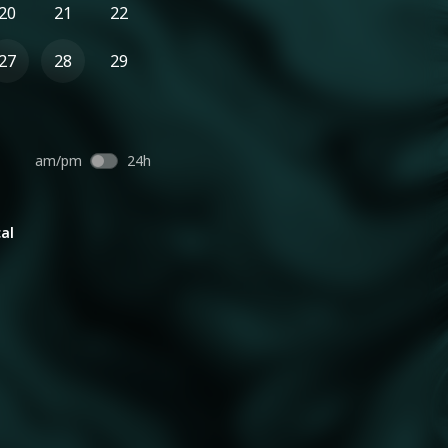
20
21
22
27
28
29
am/pm
24h
al