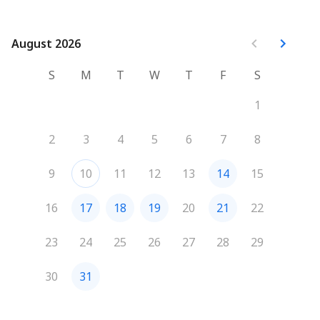
August 2026
August 2026
S
M
T
W
T
F
S
1
2
3
4
5
6
7
8
9
10
11
12
13
14
15
16
17
18
19
20
21
22
23
24
25
26
27
28
29
30
31