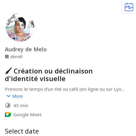
Audrey de Melo
🏢
démêl
🖌 Création ou déclinaison
d'identité visuelle
Prenons le temps d'un thé ou café (en ligne ou sur Lyon) 
pour démêler vos problématiques de communication et 
More
échangeons ensemble de la manière de (re)nouer des 
45 min
liens durables avec votre clientèle de cœur et défiler en 
toute sérénité !
Google Meet
Select date