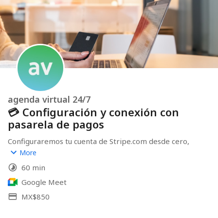
agenda virtual 24/7
💳 Configuración y conexión con
pasarela de pagos
Configuraremos tu cuenta de Stripe.com desde cero, 
con esto podrás cobrar pagos de anticipos para 
More
reservar citas desde tus agendas virtuales.
60 min
Hablaremos sobre las comisiones de 
Google Meet
https://stripe.com/mx/pricing
MX$850
📂Documentos necesarios para activar tu cuenta en 