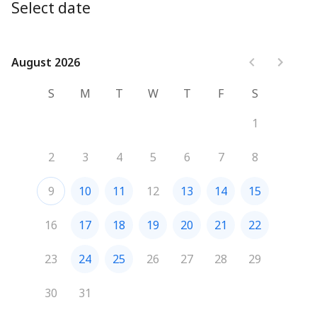
Select date
Stripe: Identificación, CURP - RFC, comprobante de 
domicilio e información bancaria. 
✅Con esta conexión, tus clientes podrán reservar y 
August 2026
August 2026
pagar en un solo paso. ¡Asegura tu tiempo y 
compromiso!
S
M
T
W
T
F
S
1
2
3
4
5
6
7
8
9
10
11
12
13
14
15
16
17
18
19
20
21
22
23
24
25
26
27
28
29
30
31