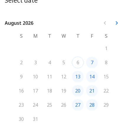
Select date
August 2026
August 2026
S
M
T
W
T
F
S
1
2
3
4
5
6
7
8
9
10
11
12
13
14
15
16
17
18
19
20
21
22
23
24
25
26
27
28
29
30
31