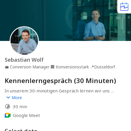
Sebastian Wolf
💼
Conversion Manager
🏢
Konversionsstark
📍
Düsseldorf
Kennenlerngespräch (30 Minuten)
In unserem 30-minütigen Gespräch lernen wir uns 
persönlich kennen, besprechen deine Ziele und welche 
More
Schritte wir unternehmen können, um sie zu erreichen.
30 min
Google Meet