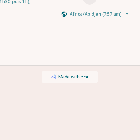
1h30 puis 1h), 
mière 
Africa/Abidjan
(
7:57 am
)
 sera 
premier RDV.
Made with
zcal