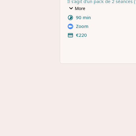
Il s'agit d'un pack de 2 séances (
réglées en 1 fois lors de la pre
More
réservation.
90 min
Le créneau pour la 2ème séance
Zoom
convenu ensemble à l'issue du 
€220