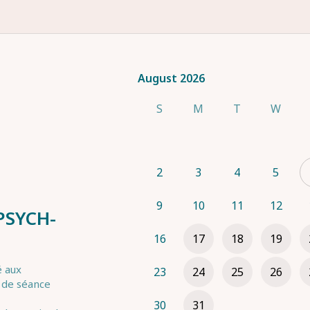
August 2026
August 2026
S
M
T
W
2
3
4
5
9
10
11
12
PSYCH-
16
17
18
19
 aux 
23
24
25
26
 de séance 
30
31