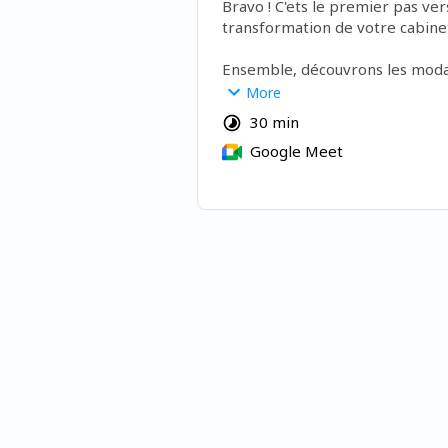
Bravo ! C'ets le premier pas vers
transformation de votre cabine
Ensemble, découvrons les modal
Bootcamp
More
- Mode de fonctionnement
30 min
- Contenu
Google Meet
- Outils
- ...