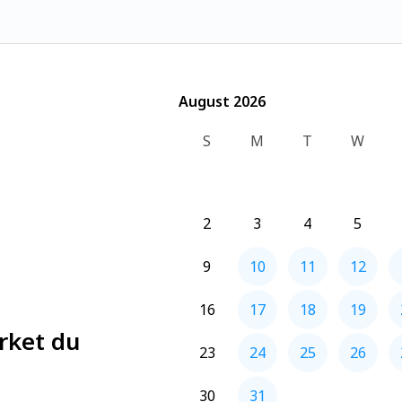
August 2026
August 2026
S
M
T
W
2
3
4
5
9
10
11
12
16
17
18
19
rket du
23
24
25
26
30
31