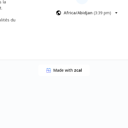
 la 
t.
Africa/Abidjan
(
3:39 pm
)
ités du 
Made with
zcal