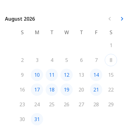
August 2026
August 2026
S
M
T
W
T
F
S
1
2
3
4
5
6
7
8
9
10
11
12
13
14
15
16
17
18
19
20
21
22
23
24
25
26
27
28
29
30
31