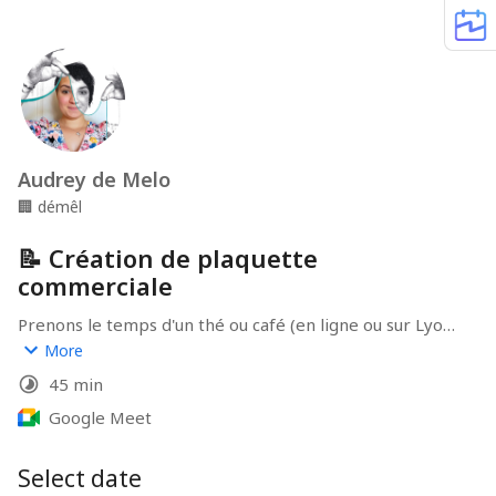
Audrey de Melo
🏢
démêl
📝 Création de plaquette
commerciale
Prenons le temps d'un thé ou café (en ligne ou sur Lyon) 
pour démêler vos problématiques de communication et 
More
échangeons ensemble de la manière de (re)nouer des 
45 min
liens durables avec votre clientèle de cœur et défiler en 
toute sérénité !
Google Meet
Select date