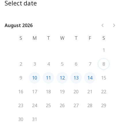
Select date
August 2026
August 2026
S
M
T
W
T
F
S
1
2
3
4
5
6
7
8
9
10
11
12
13
14
15
16
17
18
19
20
21
22
23
24
25
26
27
28
29
30
31