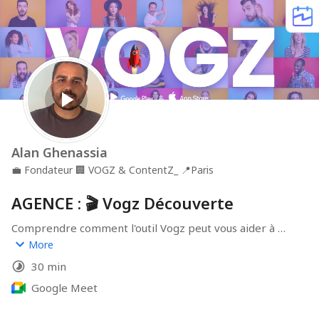
Alan Ghenassia
💼
Fondateur
🏢
VOGZ & ContentZ_
📍
Paris
AGENCE : 🎬 Vogz Découverte
Comprendre comment l'outil Vogz peut vous aider à 
scaler votre offre
More
30 min
Google Meet