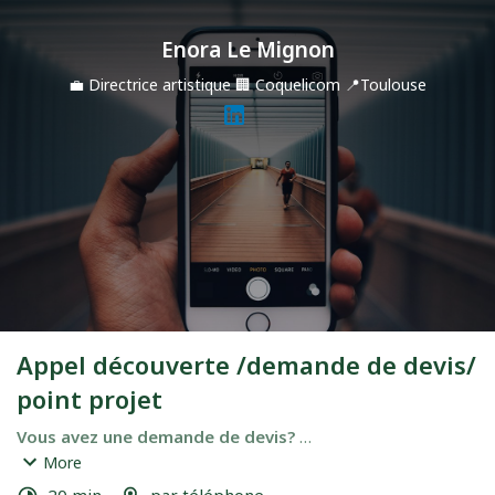
Enora Le Mignon
💼
Directrice artistique
🏢
Coquelicom
📍
Toulouse
Appel découverte /demande de devis/
point projet
Vous avez une demande de devis? 
Prenons RDV pour un appel téléphonique "découverte de 
More
votre besoin". 