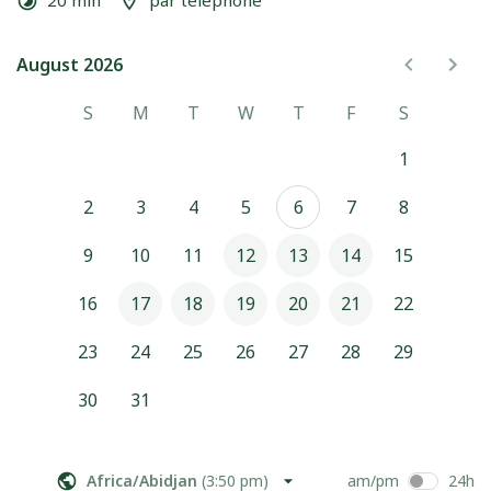
20 min
par téléphone
Nous échangerons sur votre métier, votre besoin, votre 
projet et repartez avec une idée claire du budget, des 
délais et des étapes.
August 2026
August 2026
S
M
T
W
T
F
S
1
2
3
4
5
6
7
8
9
10
11
12
13
14
15
16
17
18
19
20
21
22
23
24
25
26
27
28
29
30
31
Africa/Abidjan
(
3:50 pm
)
am/pm
24h