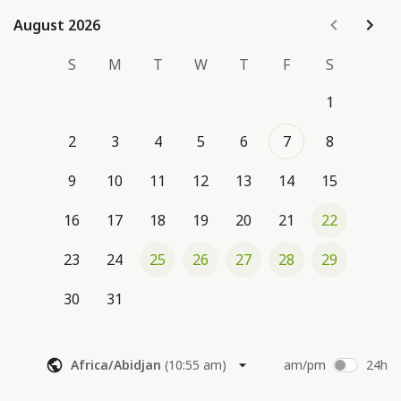
Paiement sur place (espèces ou chèque)
August 2026
August 2026
S
M
T
W
T
F
S
1
2
3
4
5
6
7
8
9
10
11
12
13
14
15
16
17
18
19
20
21
22
23
24
25
26
27
28
29
30
31
Africa/Abidjan
(
10:55 am
)
am/pm
24h