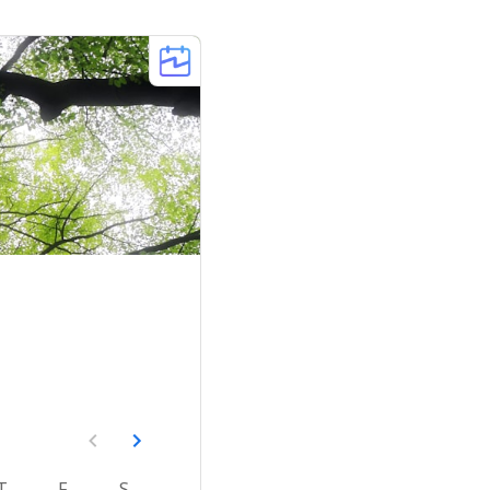
T
F
S