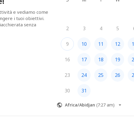
e!
ttività e vediamo come 
gere i tuoi obiettivi. 
acchierata senza 
2
3
4
5
9
10
11
12
16
17
18
19
23
24
25
26
30
31
Africa/Abidjan
(
7:27 am
)