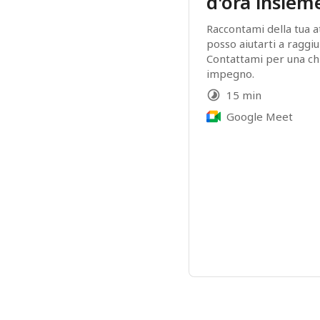
d'ora insiem
Raccontami della tua a
posso aiutarti a raggiun
Contattami per una chi
impegno.
15 min
Google Meet