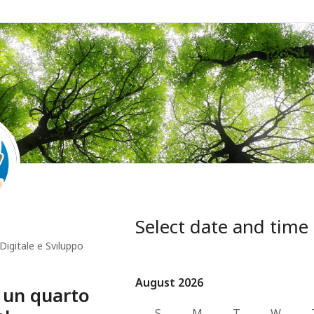
Select date and time
Digitale e Sviluppo
August 2026
August 2026
 un quarto
S
M
T
W