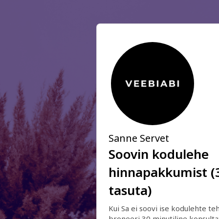
Sanne Servet
Soovin kodulehe
hinnapakkumist (3
tasuta)
Kui Sa ei soovi ise kodulehte teha
broneeri 30 minutiline konsultat