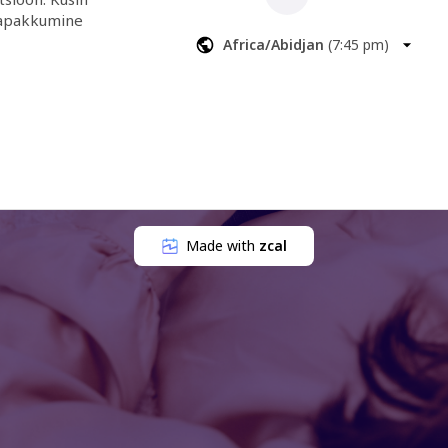
napakkumine 
Africa/Abidjan
(
7:45 pm
)
Made with
zcal