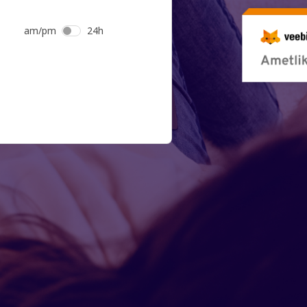
am/pm
24h