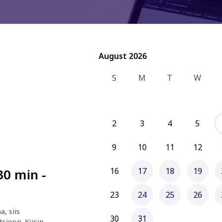
August 2026
August 2026
S
M
T
W
2
3
4
5
9
10
11
12
0 min -
16
17
18
19
23
24
25
26
, siis 
30
31
sioon. Küsin 