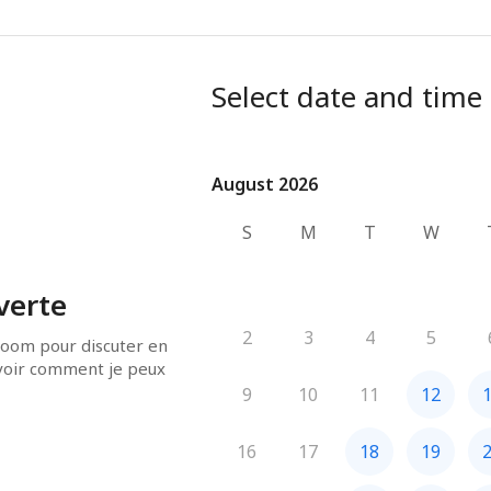
Select date and time
August 2026
August 2026
S
M
T
W
verte
2
3
4
5
oom pour discuter en 
 voir comment je peux 
9
10
11
12
16
17
18
19