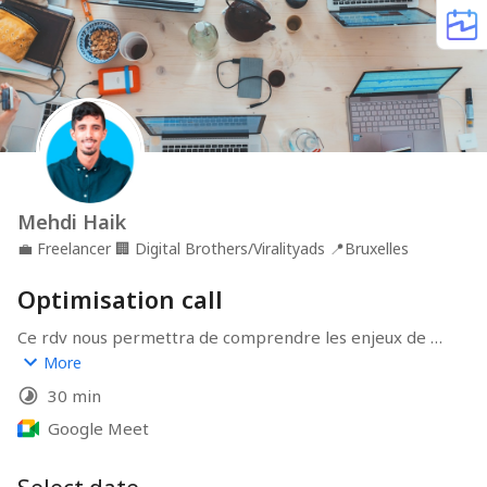
Mehdi Haik
💼
Freelancer
🏢
Digital Brothers/Viralityads
📍
Bruxelles
Optimisation call
Ce rdv nous permettra de comprendre les enjeux de 
votre business et trouver la stratégie parfaite adaptée.
More
30 min
Google Meet