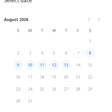
Select date
August 2026
August 2026
S
M
T
W
T
F
S
1
2
3
4
5
6
7
8
9
10
11
12
13
14
15
16
17
18
19
20
21
22
23
24
25
26
27
28
29
30
31