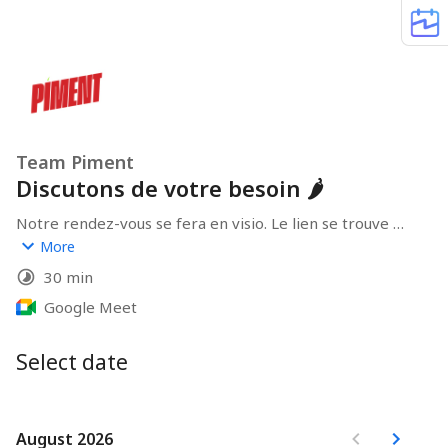
Team Piment
Discutons de votre besoin 🌶
Notre rendez-vous se fera en visio. Le lien se trouve 
dans l'invitation que vous allez recevoir par mail 📧 
More
30 min
Google Meet
Select date
August 2026
August 2026