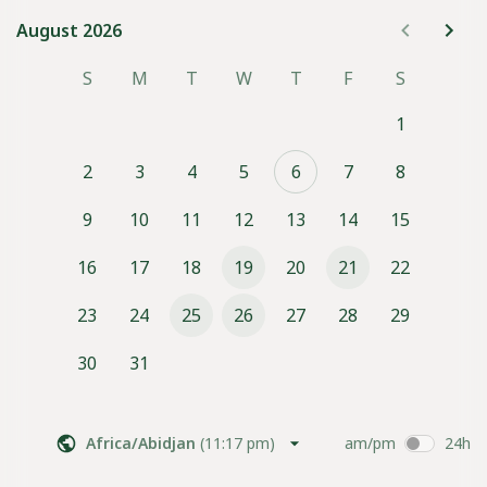
Je propose également un soutien pour le deuil périnatal, 
August 2026
August 2026
pour vous accompagner dans ce moment difficile avec 
douceur et humanité, en respectant votre rythme et vos 
S
M
T
W
T
F
S
émotions.
1
Chaque rendez-vous est un moment privilégié, où je vous 
écoute, vous soutiens et vous guide selon vos besoins et 
2
3
4
5
6
7
8
vos choix.
Cet accompagnement est personnalisé et profondément 
9
10
11
12
13
14
15
humain, centré sur vos émotions et votre bien-être.
16
17
18
19
20
21
22
Rencontre d'1h30 80€
23
24
25
26
27
28
29
A bientôt!
Véronique ~ Doula du Voironnais
30
31
Africa/Abidjan
(
11:17 pm
)
am/pm
24h