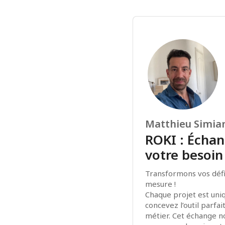
Matthieu Simia
ROKI : Écha
votre besoin
Transformons vos défis
mesure !
Chaque projet est uniq
concevez l’outil parfa
métier. Cet échange n