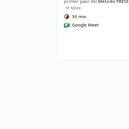
primer paso del 
Método PRES
donde analizaremos cómo alinea
More
exterior con la mujer que sos ho
30 min
En esta sesión personalizada con
Google Meet
Jennifer Caceres, trabajaremos 
pilares:
Diagnóstico Estético de Precis
Evaluación detallada de rostro 
buscar resultados naturales ("Qu
que todas pregunten").
Contexto Vital:
 Entenderemos 
de cambio personal para que el 
físico acompañe tu transformaci
Planificación de Recuperación 
Diseñaremos tu hoja de ruta pa
retomar tu vida activa en solo 7 
Qué te llevarás de la sesión:
Claridad total sobre el procedim
para vos.
Presupuesto integral y personal
Acceso a nuestro ecosistema de 
acompañamiento (Nutrición, Kine