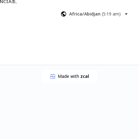
ENCIA®
, 
r tu imagen 
Africa/Abidjan
(
5:19 am
)
y.
 la Dra. 
sobre tres 
ión:
o mamas para 
e nadie sepa, 
tu momento 
resultado 
Made with
zcal
ón interna.
Acelerada:
ra que puedas 
días.
iento ideal 
izado.
siología y 