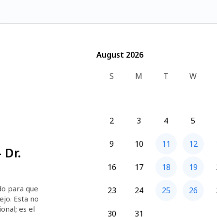
August 2026
August 2026
S
M
T
W
2
3
4
5
9
10
11
12
 Dr.
16
17
18
19
o para que 
23
24
25
26
jo. Esta no 
nal; es el 
30
31