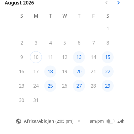
August 2026
August 2026
S
M
T
W
T
F
S
1
2
3
4
5
6
7
8
9
10
11
12
13
14
15
16
17
18
19
20
21
22
23
24
25
26
27
28
29
30
31
Africa/Abidjan
(
2:05 pm
)
am/pm
24h