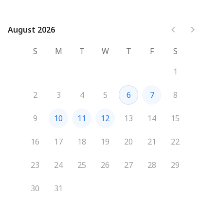
August 2026
August 2026
S
M
T
W
T
F
S
1
2
3
4
5
6
7
8
9
10
11
12
13
14
15
16
17
18
19
20
21
22
23
24
25
26
27
28
29
30
31