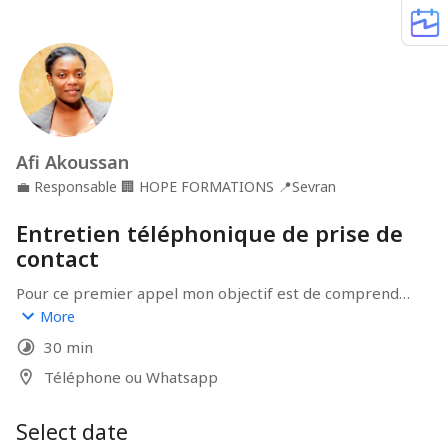
Afi Akoussan
💼
Responsable
🏢
HOPE FORMATIONS
📍
Sevran
Entretien téléphonique de prise de
contact
Pour ce premier appel mon objectif est de comprendre 
votre parcours et voir comment je peux vous aider
More
30 min
Téléphone ou Whatsapp
Select date