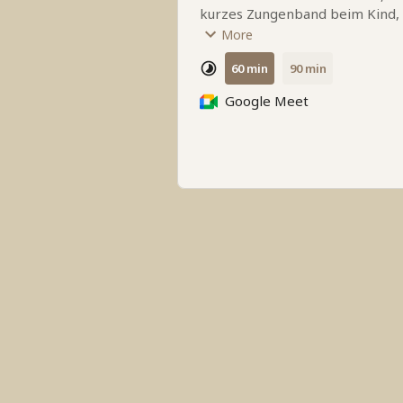
kurzes Zungenband beim Kind, 
Gewichtsprobleme beim Kind, Abst
More
Kosten: 1h    € 100,-
60 min
90 min
              1,5h € 150,-
Google Meet