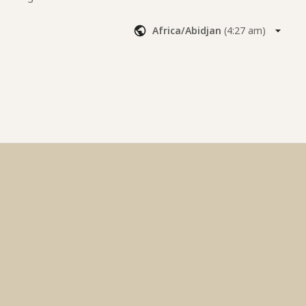
illen,......
Africa/Abidjan
(
4:27 am
)