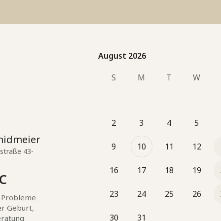
August 2026
August 2026
S
M
T
W
2
3
4
5
midmeier
9
10
11
12
straße 43-
16
17
18
19
LC
23
24
25
26
e Probleme 
r Geburt, 
30
31
ratung 