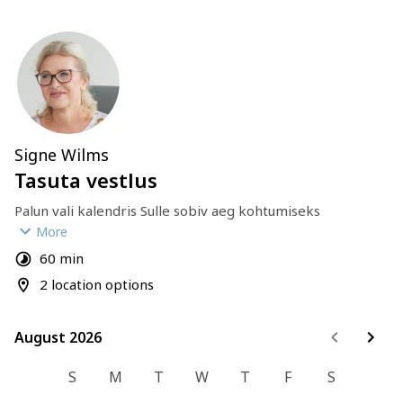
Signe Wilms
Tasuta vestlus
Palun vali kalendris Sulle sobiv aeg kohtumiseks 
järgmiselt:
More
60 min
tasuta kohtumine (kuni 60 minutit)
2 location options
August 2026
August 2026
S
M
T
W
T
F
S