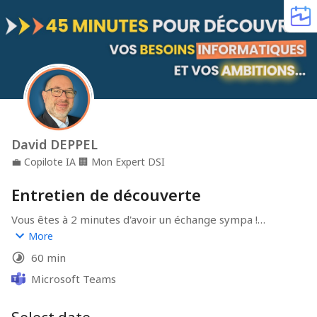
David DEPPEL
💼
Copilote IA
🏢
Mon Expert DSI
Entretien de découverte
Vous êtes à 2 minutes d'avoir un échange sympa !

More
1 - Déroulement : nous faisons connaissance.

60 min
2 - Objectif : comprendre votre besoin, votre vision et 
voir comment je peux vous aider.

Microsoft Teams
3- Restitution : je vous fait un retour de mon analyse
