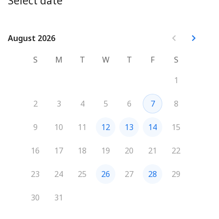
Select date
Critères de prise de RDV :

✅ Vous êtes dirigeant ou responsable des sujets 
informatiques en  TPE/PME

✅ Vous avez des idées 

August 2026
August 2026
✅ Vous avez envie de trouver des solutions
S
M
T
W
T
F
S
1
2
3
4
5
6
7
8
9
10
11
12
13
14
15
16
17
18
19
20
21
22
23
24
25
26
27
28
29
30
31