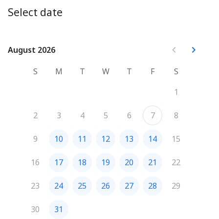
Select date
August 2026
August 2026
S
M
T
W
T
F
S
1
2
3
4
5
6
7
8
9
10
11
12
13
14
15
16
17
18
19
20
21
22
23
24
25
26
27
28
29
30
31