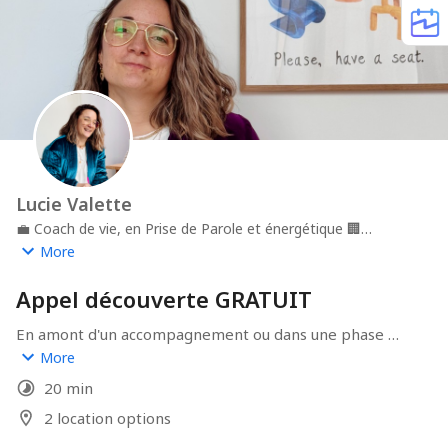
Lucie Valette
💼
Coach de vie, en Prise de Parole et énergétique
🏢
Thérapie décomplexée
📍
Nantes et à distance
More
Appel découverte GRATUIT
En amont d'un accompagnement ou dans une phase 
d'exploration, prenons le temps d'échanger pour voir si 
More
ma méthode, mon profil et tes besoins peuvent 
20 min
matcher !
2 location options