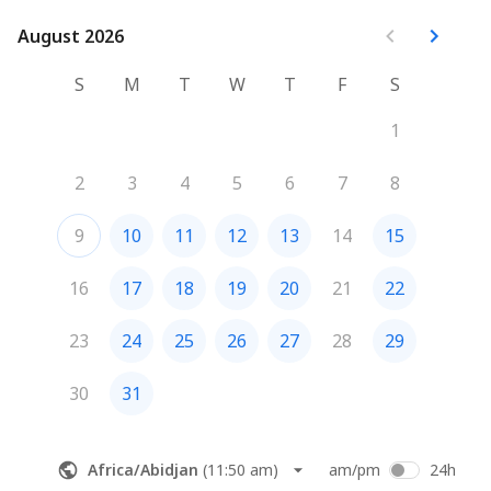
August 2026
August 2026
S
M
T
W
T
F
S
1
2
3
4
5
6
7
8
9
10
11
12
13
14
15
16
17
18
19
20
21
22
23
24
25
26
27
28
29
30
31
Africa/Abidjan
(
11:50 am
)
am/pm
24h