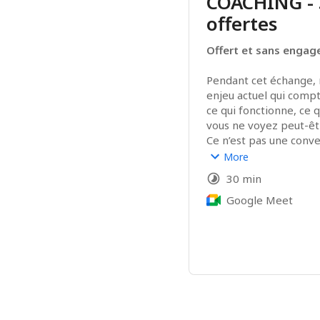
COACHING - 
offertes
Offert et sans enga
Pendant cet échange, n
enjeu actuel qui compt
ce qui fonctionne, ce q
vous ne voyez peut-êt
Ce n’est pas une conv
C’est une conversation
More
Et la suite ? 
C’est vous
30 min
quand nous avançons 
Google Meet
Avant notre échange
propose de me présent
nous parlerons. Ces q
permettront de m’ass
vous sera réellement u