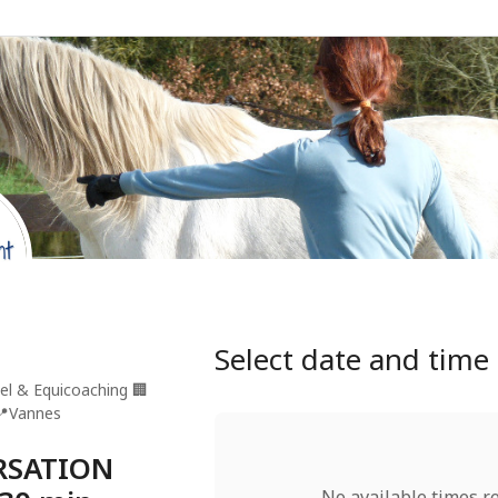
Select date and time
el & Equicoaching
🏢
📍
Vannes
ERSATION
No available times r