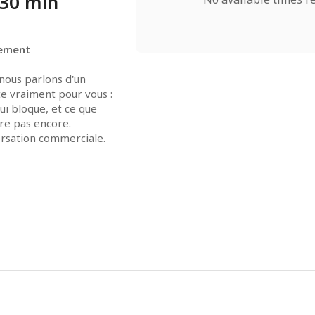
30 min
gement
ous parlons d'un 
e vraiment pour vous : 
ui bloque, et ce que 
re pas encore.
ersation commerciale.
 de coaching.
 qui décidez
 si et 
ensemble.
, je vous je vous 
er l'enjeu réel dont 
uelques questions me 
urer que ce rendez-
tile pour vous.