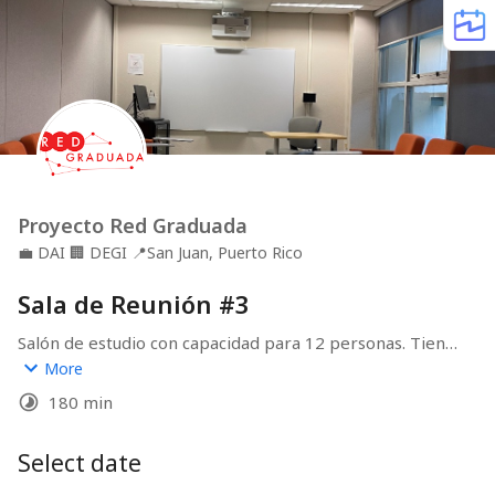
Proyecto Red Graduada
💼
DAI
🏢
DEGI
📍
San Juan, Puerto Rico
Sala de Reunión #3
Salón de estudio con capacidad para 12 personas. Tiene 
pizarra interactiva, equipo de proyección y conexión a 
More
internet (wifi/ethernet).

180 min
Si no puede llegar a su reservación favor comunicarse al 
787-764-0000 ext. 86780. De no presentarse en en 15 
Select date
minutos a partir de la hora de reservación se cancelará 