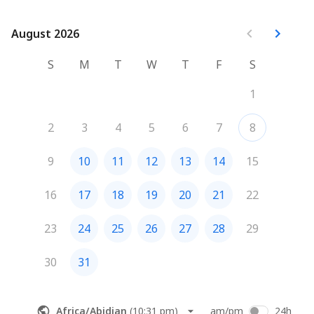
su reserva.
August 2026
August 2026
S
M
T
W
T
F
S
1
2
3
4
5
6
7
8
9
10
11
12
13
14
15
16
17
18
19
20
21
22
23
24
25
26
27
28
29
30
31
Africa/Abidjan
(
10:31 pm
)
am/pm
24h