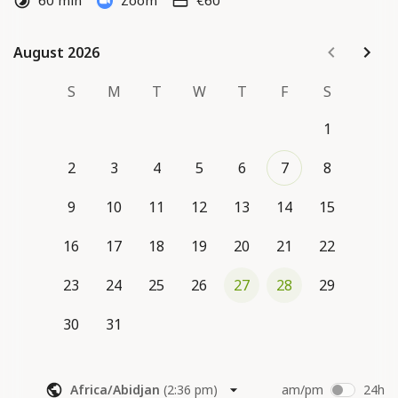
60 min
Zoom
€60
Le lien de visioconférence Zoom sera envoyé 
automatiquement après la réservation.
August 2026
August 2026
S
M
T
W
T
F
S
1
2
3
4
5
6
7
8
9
10
11
12
13
14
15
16
17
18
19
20
21
22
23
24
25
26
27
28
29
30
31
Africa/Abidjan
(
2:36 pm
)
am/pm
24h