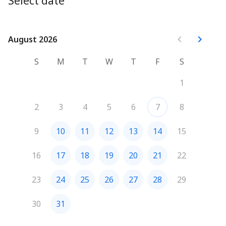
Select date
Jei ne, galite tęsti naudodamiesi sena versija čia: 
https://pirkimai.viesiejipirkimai.ai/
August 2026
August 2026
S
M
T
W
T
F
S
1
2
3
4
5
6
7
8
9
10
11
12
13
14
15
16
17
18
19
20
21
22
23
24
25
26
27
28
29
30
31