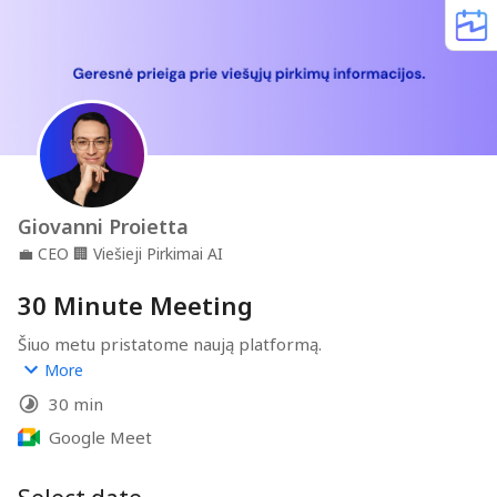
Giovanni Proietta
💼
CEO
🏢
Viešieji Pirkimai AI
30 Minute Meeting
Šiuo metu pristatome naują platformą.
More
Norėtumėte ją išbandyti?
30 min
Galite užsiregistruoti skambučiui čia ir gauti prieigą prie 
Google Meet
platformos.