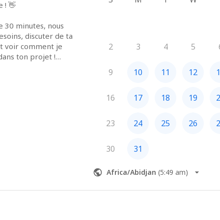
! 👋

 30 minutes, nous 
soins, discuter de ta 
t voir comment je 
2
3
4
5
ans ton projet !

9
10
11
12
r toutes les questions 
 là pour ça.  😊

16
17
18
19
ez-vous se fera en 
 dans l'invitation que tu 
23
24
25
26
30
31
Africa/Abidjan
(
5:49 am
)