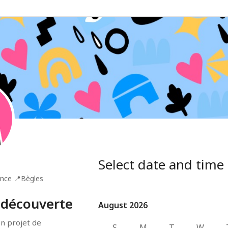
Select date and time
ance
📍
Bègles
l découverte
August 2026
August 2026
on projet de 
S
M
T
W