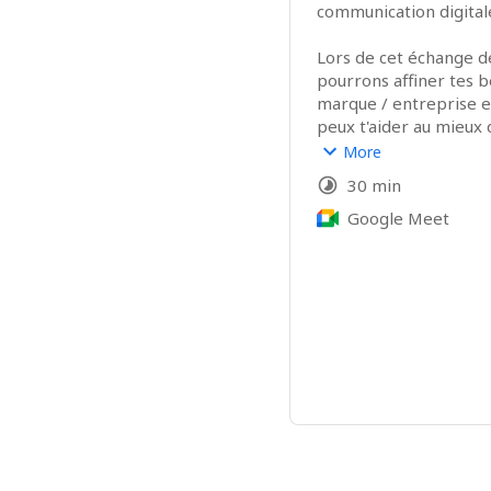
communication digitale 
Lors de cet échange de
pourrons affiner tes be
marque / entreprise e
peux t'aider au mieux d
More
N'hésite pas à me pose
30 min
que tu souhaites, je suis
Google Meet
Pour info : notre rend
visio. Le lien se trouve
vas recevoir par mail.

À très vite ☀️

Sophie