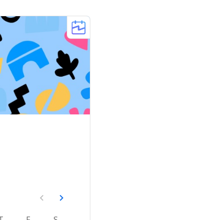
T
F
S