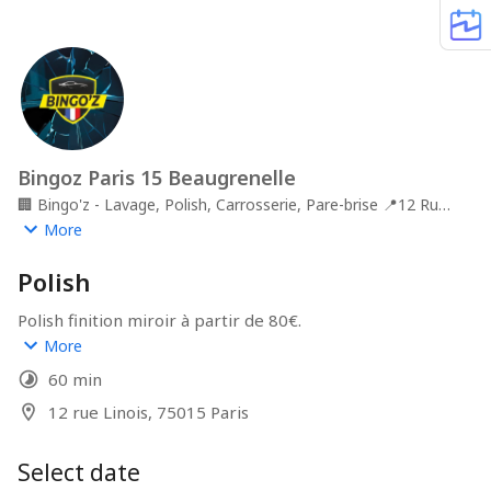
Bingoz Paris 15 Beaugrenelle
🏢
Bingo'z - Lavage, Polish, Carrosserie, Pare-brise
📍
12 Rue
Linois, 75015 Paris
More
Polish
Polish finition miroir à partir de 80€.
More
Pour le traitement des rayures veuillez nous joindre 
60 min
directement au 01 45 79 26 86 afin d'obtenir  un devis.
12 rue Linois, 75015 Paris
Select date