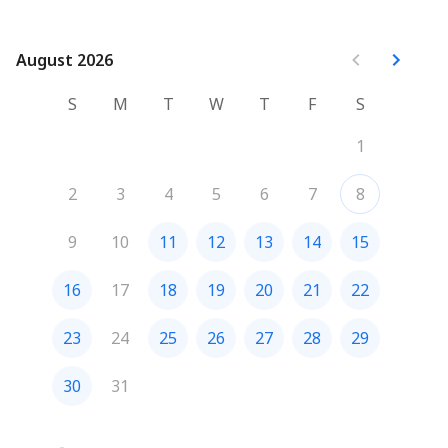
August 2026
August 2026
S
M
T
W
T
F
S
1
2
3
4
5
6
7
8
9
10
11
12
13
14
15
16
17
18
19
20
21
22
23
24
25
26
27
28
29
30
31