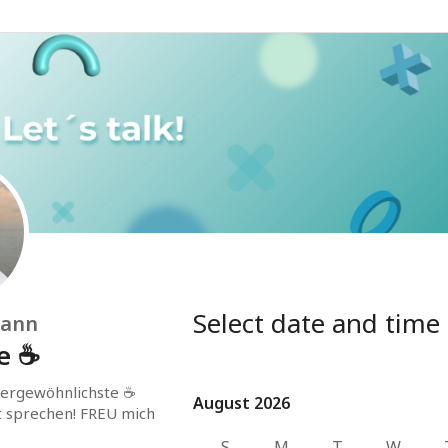
Select date and time
mann
ee ☕
ergewöhnlichste ☕ 
August 2026
August 2026
t sprechen! FREU mich 
S
M
T
W