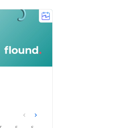
T
F
S