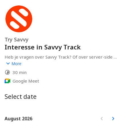
Try Savvy
Interesse in Savvy Track
Heb je vragen over Savvy Track? Of over server-side 
tracking in het algemeen? Plan een afspraak, dan 
More
helpen wij jou verder. Tot snel!
30 min
Google Meet
Select date
August 2026
August 2026