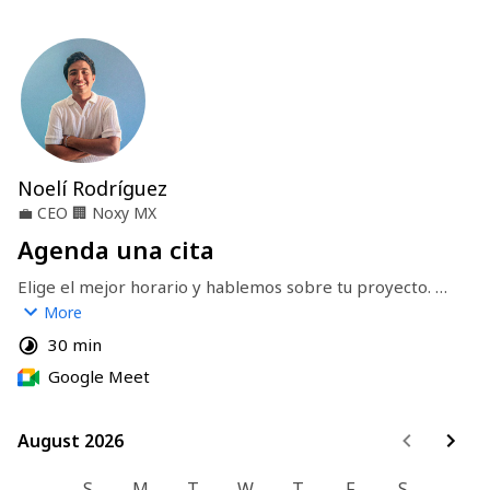
Noelí Rodríguez
💼
CEO
🏢
Noxy MX
Agenda una cita
Elige el mejor horario y hablemos sobre tu proyecto. 
Reserva fácilmente en solo un clic.
More
30 min
Google Meet
August 2026
August 2026
S
M
T
W
T
F
S