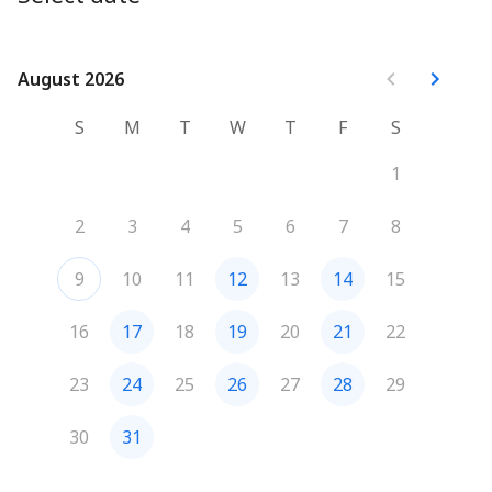
August 2026
August 2026
S
M
T
W
T
F
S
1
2
3
4
5
6
7
8
9
10
11
12
13
14
15
16
17
18
19
20
21
22
23
24
25
26
27
28
29
30
31