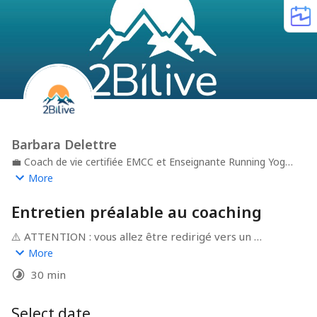
Barbara Delettre
💼
Coach de vie certifiée EMCC et Enseignante Running Yoga
(FIDHY)
🏢
2BLIVE COACHING
📍
Toulouse
More
Entretien préalable au coaching
⚠️ ATTENTION : vous allez être redirigé vers un 
questionnaire à compléter OBLIGATOIREMENT. Je vous 
More
confirmerai le rendez-vous dans un délai de 48h après 
30 min
la réception de vos réponses. 

Merci de votre compréhension. 

Barbara
Select date