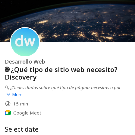
Desarrollo Web
🌐 ¿Qué tipo de sitio web necesito?
Discovery
🔍 
¿Tienes dudas sobre qué tipo de página necesitas o por 
dónde empezar?
More
En esta sesión rápida analizamos tu negocio, objetivos y 
15 min
te orientamos sobre la mejor solución web para ti.
Ideal si estás comenzando o quieres renovar tu sitio 
Google Meet
actual.
Select date