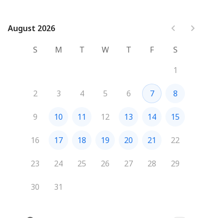
August 2026
August 2026
S
M
T
W
T
F
S
1
2
3
4
5
6
7
8
9
10
11
12
13
14
15
16
17
18
19
20
21
22
23
24
25
26
27
28
29
30
31