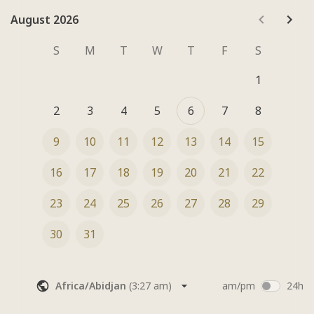
Nous choisirons votre soin, ensemble, lors de la séance :)
August 2026
August 2026
S
M
T
W
T
F
S
1
2
3
4
5
6
7
8
9
10
11
12
13
14
15
16
17
18
19
20
21
22
23
24
25
26
27
28
29
30
31
Africa/Abidjan
(
3:27 am
)
am/pm
24h