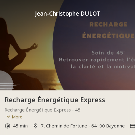
Jean-Christophe DULOT
Recharge Énergétique Express
Recharge Énergétique Express - 45'
Destiné aux personnes ayant déjà suivi des soins avec 
More
Jean-Christophe
45 min
7, Chemin de Fortune - 64100 Bayonne
Au choix : Himawari - Polarités - Massage