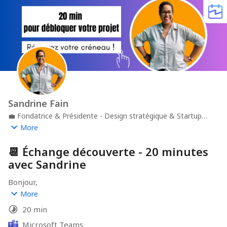
Sandrine Fain
💼
Fondatrice & Présidente - Design stratégique & Startup
Studio à impact
🏢
Nomad by Design & 4 Impact Studio
📍
More
Saint-Paul, La Réunion · Paris
📆 Échange découverte - 20 minutes
avec Sandrine
Bonjour,
More
Je vous propose un échange de 20 minutes pour faire le 
20 min
point sur votre projet, clarifier vos enjeux et identifier 
les prochaines étapes.
Microsoft Teams