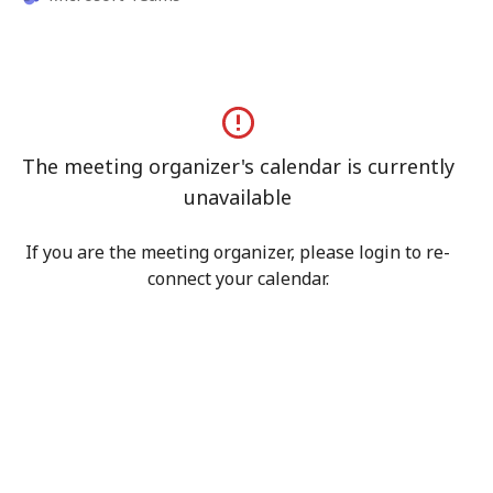
Cet échange peut concerner :
– stratégie, innovation ou transformation (Nomad)
– projet ou startup à impact, structuration, financement 
(4 Impact)
Merci d’indiquer brièvement votre contexte lors de la 
The meeting organizer's calendar is currently
réservation.
unavailable
If you are the meeting organizer, please login to re-
connect your calendar.