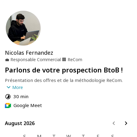
Nicolas Fernandez
💼
Responsable Commercial
🏢
ReCom
Parlons de votre prospection BtoB !
Présentation des offres et de la méthodologie ReCom.
More
Je réponds à toutes vos questions !
30 min
Google Meet
August 2026
August 2026
S
M
T
W
T
F
S