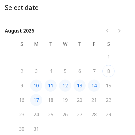
This first meeting is all about your wedding: 
what you 
Select date
want, what inspires you, and what you need.
During 30 minutes, I will ask you questions and we’ll 
discuss your wedding together. It’s also a chance to see 
if we’re a good fit!
August 2026
August 2026
S
M
T
W
T
F
S
1
2
3
4
5
6
7
8
9
10
11
12
13
14
15
16
17
18
19
20
21
22
23
24
25
26
27
28
29
30
31