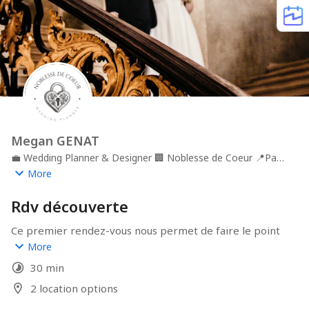
Megan GENAT
💼
Wedding Planner & Designer
🏢
Noblesse de Coeur
📍
Pau,
Pyrénées-Atlantiques, FRANCE
More
Rdv découverte
Ce premier rendez-vous nous permet de faire le point 
sur votre mariage : vos envies, vos inspirations et vos 
More
besoins. Pendant 30 min, je vous pose des questions et 
30 min
nous échangeons sur votre mariage. On voit si le feeling 
passe !
2 location options