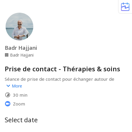
Badr Hajjani
🏢
Badr Hajjani
Prise de contact - Thérapies & soins
Séance de prise de contact pour échanger autour de 
votre situation et définir l’accompagnement qui vous 
More
convient le mieux.
30 min
Important: 
Zoom
Ce rendez-vous est proposé gracieusement 
une fois par personne. En cas de modification ou 
d'annulation moins de 48h à l'avance, il sera facturé 50€.
Select date
Pensez à vous mettre dans un endroit calme ou vous 