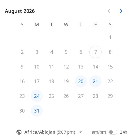
pourrez parler librement.
August 2026
August 2026
S
M
T
W
T
F
S
1
2
3
4
5
6
7
8
9
10
11
12
13
14
15
16
17
18
19
20
21
22
23
24
25
26
27
28
29
30
31
Africa/Abidjan
(
5:07 pm
)
am/pm
24h