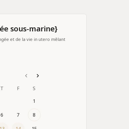
ée sous-marine}
gée et de la vie in utero mêlant 
orps entier avec relaxation 
necter à bébé.
 €
 et après) = 
90 €
T
F
S
1
6
7
8
13
14
15