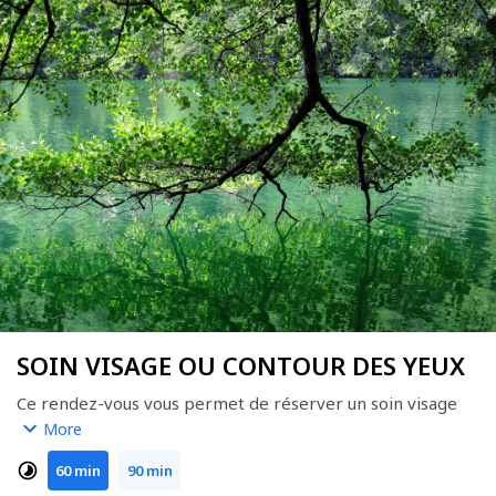
SOIN VISAGE OU CONTOUR DES YEUX
Ce rendez-vous vous permet de réserver un soin visage 
personnalisé
More
( 1 h à 1h30 ),ou un soin contour des yeux (30mns)  . Nous 
60 min
90 min
affinerons ensemble le type de soin selon vos besoins au 