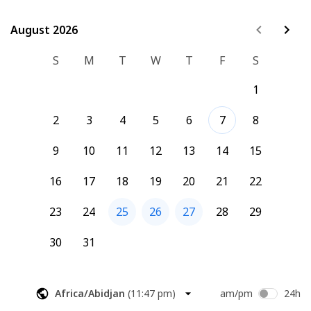
moment du rendez-vous.
Le soin se déroule à l'institut Hydrangea : 28 rue Scheffer , 
Paris 16.
August 2026
August 2026
S
M
T
W
T
F
S
1
2
3
4
5
6
7
8
9
10
11
12
13
14
15
16
17
18
19
20
21
22
23
24
25
26
27
28
29
30
31
Africa/Abidjan
(
11:47 pm
)
am/pm
24h