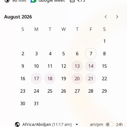
90 min
Google Meet
€75
réservé mais 
définitivement confirmé uniquement après 
le règlement de la séance (75 €)
 à l'étape suivante.
August 2026
August 2026
S
M
T
W
T
F
S
1
2
3
4
5
6
7
8
9
10
11
12
13
14
15
16
17
18
19
20
21
22
23
24
25
26
27
28
29
30
31
Africa/Abidjan
(
11:17 am
)
am/pm
24h