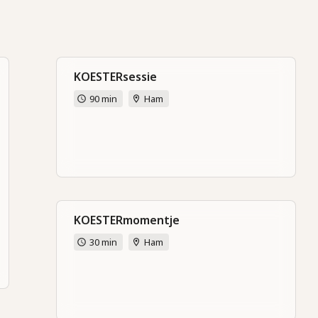
KOESTERsessie
90 min
Ham
KOESTERmomentje
30 min
Ham