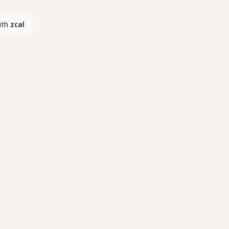
ith
zcal