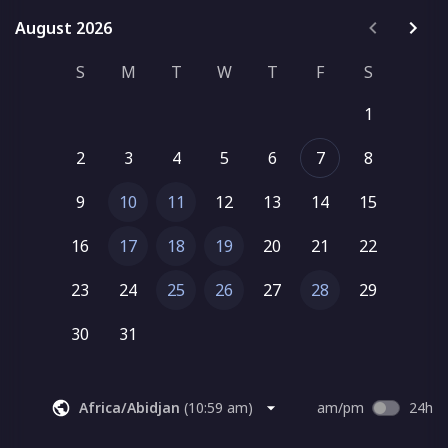
August 2026
August 2026
S
M
T
W
T
F
S
1
2
3
4
5
6
7
8
9
10
11
12
13
14
15
16
17
18
19
20
21
22
23
24
25
26
27
28
29
30
31
Africa/Abidjan
(
10:59 am
)
am/pm
24h