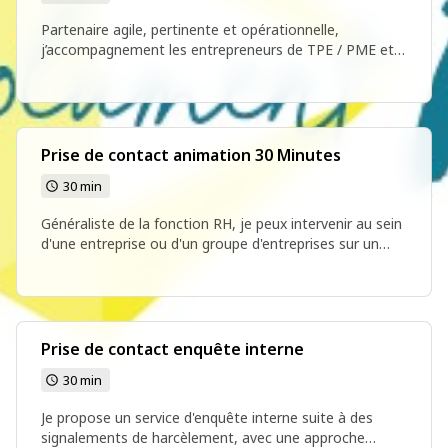
Partenaire agile, pertinente et opérationnelle,
j’accompagnement les entrepreneurs de TPE / PME et
les associations dans leurs démarches, problématiques
et projets de gestion des ressources humaines au
quotidien et lors des étapes de leur développement.
Créneau de prise de contact pour en savoir plus sur mes
services
Prise de contact animation 30 Minutes
30 min
Généraliste de la fonction RH, je peux intervenir au sein
d'une entreprise ou d'un groupe d'entreprises sur un
sujet d'actualité sur un format informatif ou de co-
construction. Si vous souhaitez organiser une
sensibilisation, animation, formation sur un thème
spécifique RH, prenons un créneau pour en parler.
Prise de contact enquête interne
30 min
Je propose un service d'enquête interne suite à des
signalements de harcèlement, avec une approche