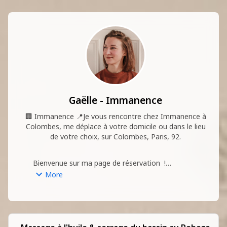
Gaëlle - Immanence
🏢
Immanence
📍
Je vous rencontre chez Immanence à
Colombes, me déplace à votre domicile ou dans le lieu
de votre choix, sur Colombes, Paris, 92.
Bienvenue sur ma page de réservation  !

Je suis Doula certifiée, formée à 
More
l'accompagnement périnatal. 

Je suis à vos côtés tout au long de votre projet 
bébé, que vous rencontriez des difficultés à 
concevoir, que vous soyez enceinte, sur le point 