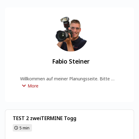
Fabio Steiner
Willkommen auf meiner Planungsseite. Bitte 
befolge die Anweisungen, um deinen Fototermin 
More
zu reservieren.

Klicke am Schluss auf "Besprechung planen" um 
die Terminreservation abzuschliessen.
TEST 2 zweiTERMINE Togg
5 min