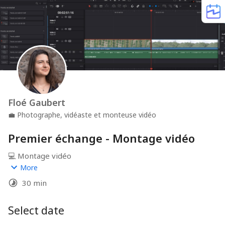
Floé Gaubert
💼
Photographe, vidéaste et monteuse vidéo
Premier échange - Montage vidéo
💻 Montage vidéo
More
En solo ou en renfort d’équipe !
30 min
Je monte et transforme tes rushs en vidéos pour les 
réseaux et on site web !
Select date