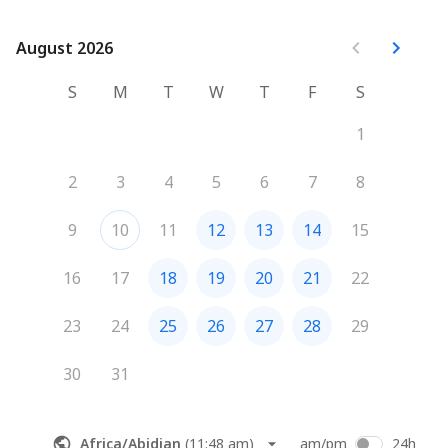
August 2026
August 2026
S
M
T
W
T
F
S
1
2
3
4
5
6
7
8
9
10
11
12
13
14
15
16
17
18
19
20
21
22
23
24
25
26
27
28
29
30
31
Africa/Abidjan
(
11:48 am
)
am/pm
24h